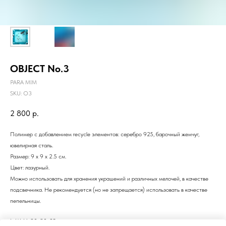
OBJECT No.3
PARA MIM
SKU:
O3
2 800
р.
Полимер с добавлением recycle элементов: серебро 925, барочный жемчуг,
ювелирная сталь.
Размер: 9 x 9 x 2.5 см.
Цвет: лазурный.
Можно использовать для хранения украшений и различных мелочей, в качестве
подсвечника. Не рекомендуется (но не запрещается) использовать в качестве
пепельницы.
LxWxH: 90x90x25 mm