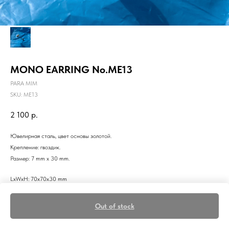
MONO EARRING No.ME13
PARA MIM
SKU:
ME13
2 100
р.
Ювелирная сталь, цвет основы золотой.
Крепление: гвоздик.
Размер: 7 mm х 30 mm.
LxWxH: 70x70x30 mm
Weight: 2 g
Out of stock