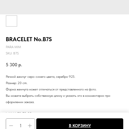
BRACELET No.B7S
PARA MIM
SKU:
B7S
5 300
р.
Речной жемчуг серо-синего цвета, серебро 925.
Размер: 20 cm.
Форма жемчуга может отличаться от представленного на фото.
Вы можете выбрать собственную длину и указать это в комментарии при
оформлении заказа.
LxWxH: 70x70x30 mm
Weight: 8 g
В КОРЗИНУ